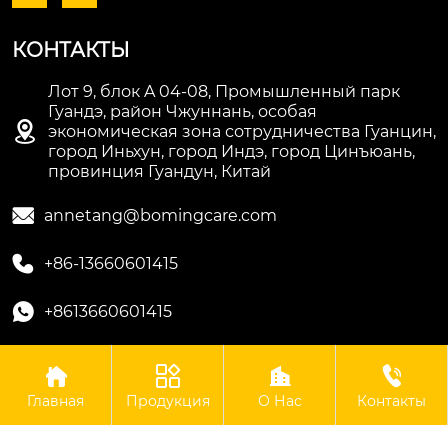
КОНТАКТЫ
Лот 9, блок A 04-08, Промышленный парк
Гуандэ, район Чжуннань, особая

экономическая зона сотрудничества Гуанцин,
город Иньхун, город Индэ, город Цинъюань,
провинция Гуандун, Китай

annetang@bomingcare.com

+86-13660601415

+8613660601415




Авторское право©ООО Гуандун Боминг Биотехнологии
Главная
Продукция
О Нас
Контакты