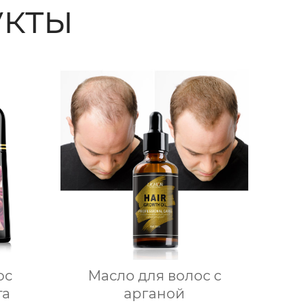
кты
ос
Масло для волос с
та
арганой