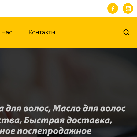


 Нас
Контакты
