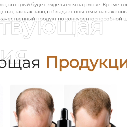
кт, который будет выделяться на рынке. Кроме то
ство, так как завод обладает опытом и налаженн
ствующая
качественный продукт по конкурентоспособной ц
ия
ующая
Продукц