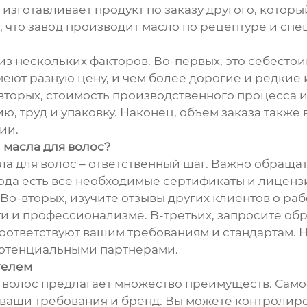
изготавливает продукт по заказу другого, которы
т, что завод производит масло по рецептуре и сп
?
з нескольких факторов. Во-первых, это себестои
меют разную цену, и чем более дорогие и редкие
-вторых, стоимость производственного процесса и
, труд и упаковку. Наконец, объем заказа также 
ии.
 масла для волос?
ла для волос – ответственный шаг. Важно обраща
завода есть все необходимые сертификаты и лицен
о-вторых, изучите отзывы других клиентов о рабо
ти и профессионализме. В-третьих, запросите об
соответствуют вашим требованиям и стандартам. 
 потенциальными партнерами.
телем
волос предлагает множество преимуществ. Самое
ваши требования и бренд. Вы можете контролирова