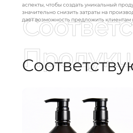
аспекты, чтобы создать уникальный проду
значительно снизить затраты на производ
Соответ
дает возможность предложить клиентам 
Продукц
Соответств