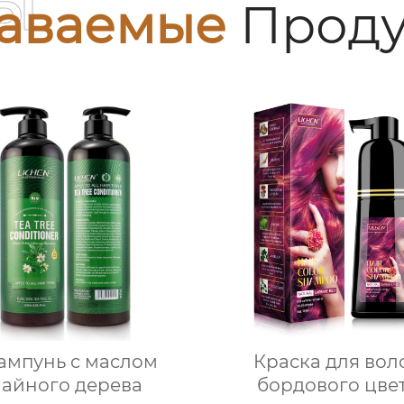
ы
аваемые
Проду
мпунь с маслом
Краска для вол
чайного дерева
бордового цве