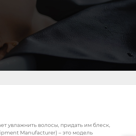
ет увлажнить волосы, придать им блеск,
ipment Manufacturer) – это модель