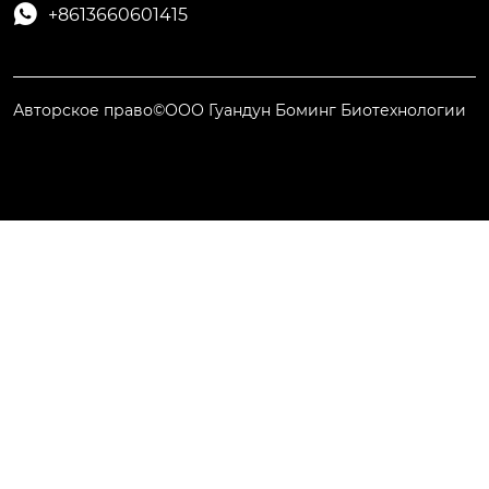

+8613660601415
Авторское право©ООО Гуандун Боминг Биотехнологии