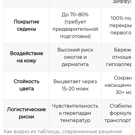
диффузи
До 70–80%
100% пол
Покрытие
(требует
перекрыт
седины
предварительной
первого 
подготовки)
Высокий риск
Бережн
Воздействие
ожогов и
отношен
на кожу
дерматита
гипоаллер
Сохраня
Стойкость
Выцветает через
насыщеннос
цвета
15–20 моек
30+ мо
Чувствительность
Стабильн
Логистические
к перепадам
формулы 
риски
температур
транспорти
Как видно из таблицы, современные решения