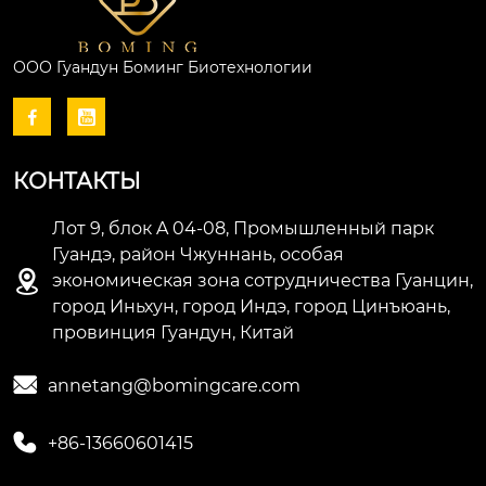
ООО Гуандун Боминг Биотехнологии


КОНТАКТЫ
Лот 9, блок A 04-08, Промышленный парк
Гуандэ, район Чжуннань, особая

экономическая зона сотрудничества Гуанцин,
город Иньхун, город Индэ, город Цинъюань,
провинция Гуандун, Китай

annetang@bomingcare.com

+86-13660601415