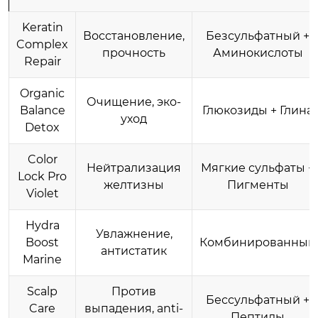
Keratin
Восстановление,
Безсульфатный +
Complex
прочность
Аминокислоты
Repair
Organic
Очищение, эко-
Balance
Глюкозиды + Глина
уход
Detox
Color
Нейтрализация
Мягкие сульфаты +
Lock Pro
желтизны
Пигменты
Violet
Hydra
Увлажнение,
Boost
Комбинированный
антистатик
Marine
Scalp
Против
Бессульфатный +
Care
выпадения, anti-
Пептиды