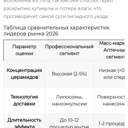
исключены из топа, так как они способствуют
раскрытию кутикулы и потере влаги, что
противоречит самой сути липидного ухода.
Таблица сравнительных характеристик
лидеров рынка 2026
Масс-маркет
Параметр
Профессиональный
Аптечный
оценки
сегмент
сегмент
Концентрация
Низкая (<0.
Высокая (2-5%)
церамидов
или след
Технология
Липосомы,
Поверхност
доставки
наноэмульсии
нанесени
Длительность
До 10-12
1-2 процеду
эффекта
процедур мытья