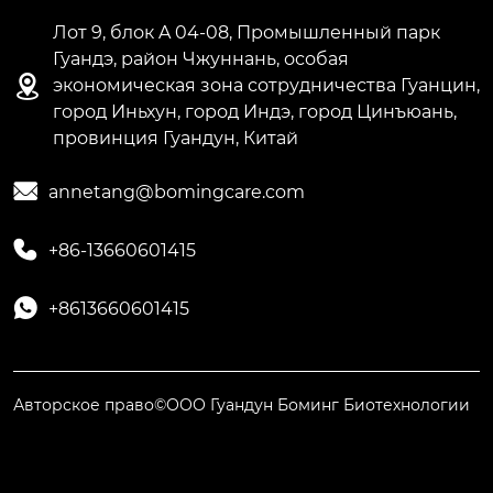
Лот 9, блок A 04-08, Промышленный парк
Гуандэ, район Чжуннань, особая

экономическая зона сотрудничества Гуанцин,
город Иньхун, город Индэ, город Цинъюань,
провинция Гуандун, Китай

annetang@bomingcare.com

+86-13660601415

+8613660601415
Авторское право©ООО Гуандун Боминг Биотехнологии