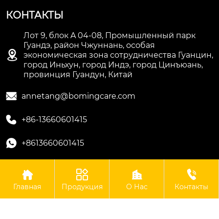
КОНТАКТЫ
Лот 9, блок A 04-08, Промышленный парк
Гуандэ, район Чжуннань, особая

экономическая зона сотрудничества Гуанцин,
город Иньхун, город Индэ, город Цинъюань,
провинция Гуандун, Китай

annetang@bomingcare.com

+86-13660601415

+8613660601415




Авторское право©ООО Гуандун Боминг Биотехнологии
Главная
Продукция
О Нас
Контакты