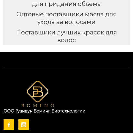
для придания объема
Оптовые поставщики масла для
ухода за волосами
Поставщики лучших красок для
волос
ООО Гуандун Боминг Биотехнологии

