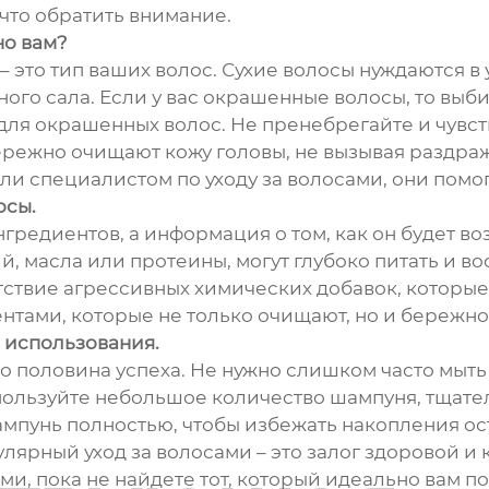
что обратить внимание.
но вам?
 – это тип ваших волос. Сухие волосы нуждаются 
ого сала. Если у вас окрашенные волосы, то вы
я окрашенных волос. Не пренебрегайте и чувст
ережно очищают кожу головы, не вызывая раздраж
и специалистом по уходу за волосами, они помо
осы.
нгредиентов, а информация о том, как он будет в
ий, масла или протеины, могут глубоко питать и 
ствие агрессивных химических добавок, которые
ами, которые не только очищают, но и бережно 
 использования.
 половина успеха. Не нужно слишком часто мыть в
пользуйте небольшое количество шампуня, тщате
мпунь полностью, чтобы избежать накопления ост
гулярный уход за волосами – это залог здоровой 
, пока не найдете тот, который идеально вам по