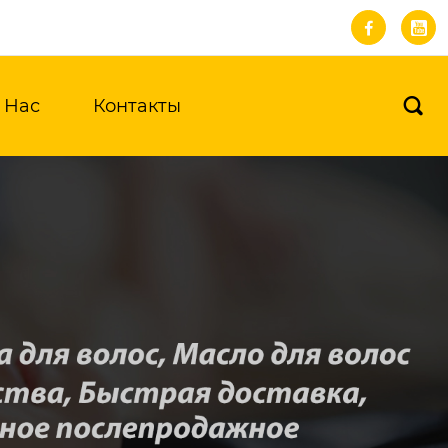


 Нас
Контакты
