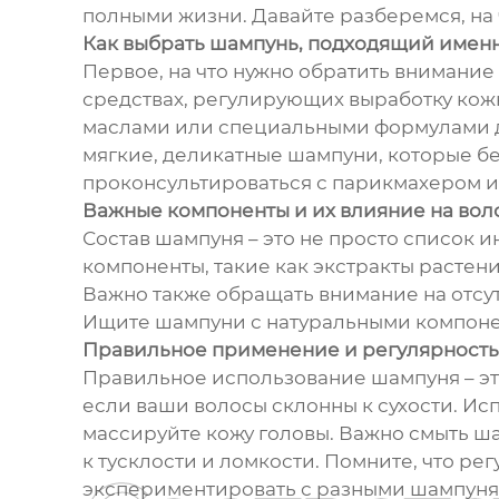
полными жизни. Давайте разберемся, на 
Как выбрать шампунь, подходящий имен
Первое, на что нужно обратить внимание
средствах, регулирующих выработку кожн
маслами или специальными формулами дл
мягкие, деликатные шампуни, которые б
проконсультироваться с парикмахером ил
Важные компоненты и их влияние на вол
Состав шампуня – это не просто список и
компоненты, такие как экстракты растен
Важно также обращать внимание на отсут
Ищите шампуни с натуральными компонент
Правильное применение и регулярность
Правильное использование шампуня – это
если ваши волосы склонны к сухости. Ис
массируйте кожу головы. Важно смыть ша
к тусклости и ломкости. Помните, что ре
экспериментировать с разными шампунями