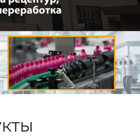
ые
кты