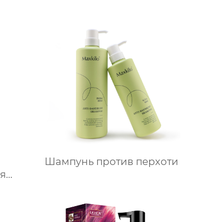
Шампунь против перхоти
я
олос