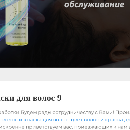
ски для волос 9
ботки.Будем рады сотрудничеству с Вами! Произ
т волос и краска для волос
,
цвет волос и краска д
 искренне приветствуем вас, приезжающих к нам в