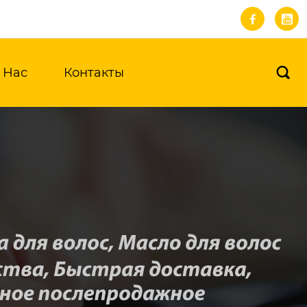


 Нас
Контакты
