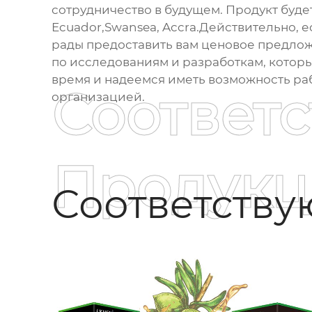
сотрудничество в будущем. Продукт будет
Ecuador,Swansea, Accra.Действительно, е
рады предоставить вам ценовое предлож
по исследованиям и разработкам, котор
время и надеемся иметь возможность раб
Соответ
организацией.
Продукц
Соответств