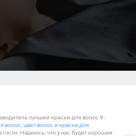
водитель лучшей краски для волос 9 -
ля волос
,
цвет волос и краска для
 гости. Надеюсь, что у нас будет хорошее