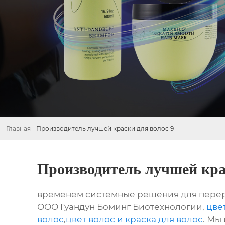
Главная
-
Производитель лучшей краски для волос 9
Производитель лучшей кра
временем системные решения для перера
ООО Гуандун Боминг Биотехнологии,
цве
волос
,
цвет волос и краска для волос
. Мы