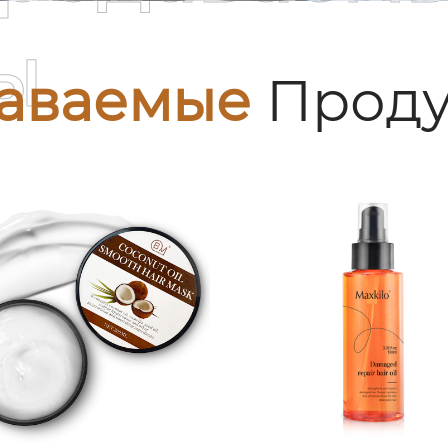
ы
аваемые
Проду