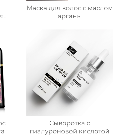
Маска для волос с маслом
я
арганы
олос
ос
Сыворотка с
та
гиалуроновой кислотой