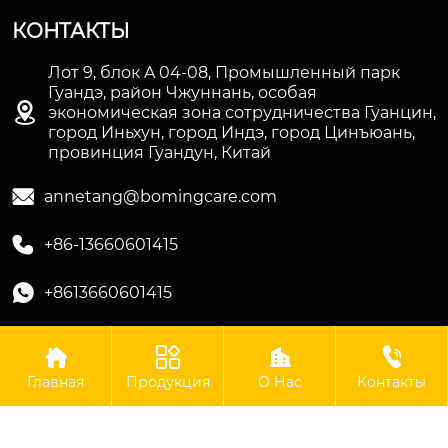
КОНТАКТЫ
Лот 9, блок A 04-08, Промышленный парк
Гуандэ, район Чжуннань, особая

экономическая зона сотрудничества Гуанцин,
город Иньхун, город Индэ, город Цинъюань,
провинция Гуандун, Китай

annetang@bomingcare.com

+86-13660601415

+8613660601415




Авторское право©ООО Гуандун Боминг Биотехнологии
Главная
Продукция
О Нас
Контакты