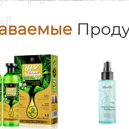
ы
аваемые
Проду