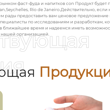
ком фаст-фуда и напитков con Продукт будет по
jan,Seychelles, Rio de Janeiro.Действительно, есл
удем рады предоставить вам ценовое предложени
специалисты по исследованиям и разработкам, к
в ближайшее время и надеемся иметь возможность
ствующая
с нашей организацией.
ия
ующая
Продукц