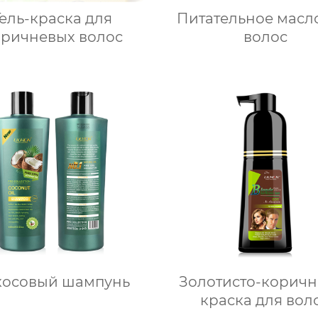
Гель-краска для
Питательное масл
оричневых волос
волос
косовый шампунь
Золотисто-коричн
краска для вол