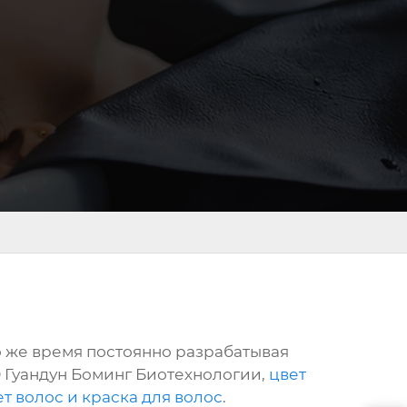
о же время постоянно разрабатывая
 Гуандун Боминг Биотехнологии,
цвет
ет волос и краска для волос
.