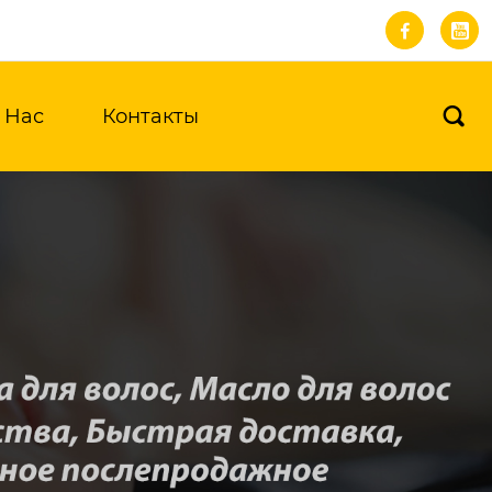


 Нас
Контакты
