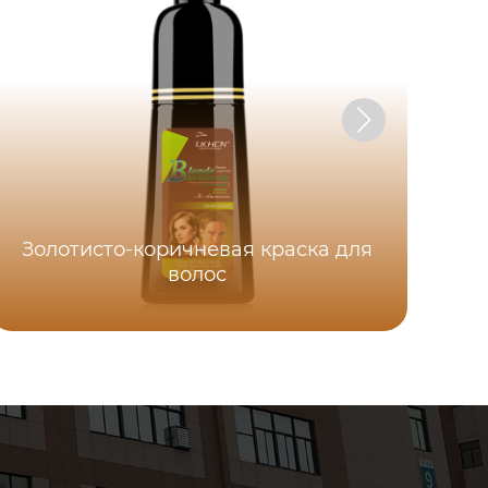
Золотисто-коричневая краска для
волос