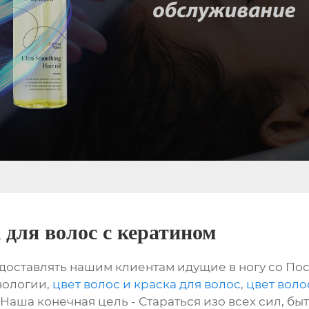
для волос с кератином
доставлять нашим клиентам идущие в ногу со Пос
нологии,
цвет волос и краска для волос
,
цвет воло
. Наша конечная цель - Стараться изо всех сил, б