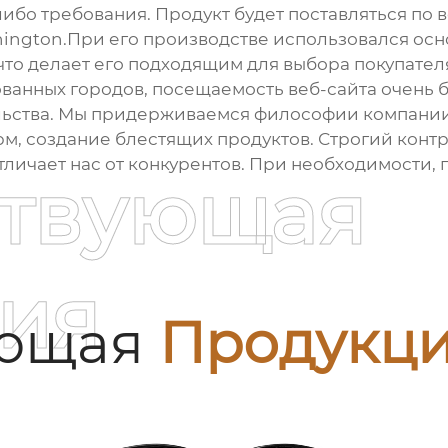
-либо требования. Продукт будет поставляться по 
shington.При его производстве использовался ос
 что делает его подходящим для выбора покупате
ванных городов, посещаемость веб-сайта очень 
льства. Мы придерживаемся философии компании
м, создание блестящих продуктов. Строгий контр
отличает нас от конкурентов. При необходимости,
ствующая
ия
ующая
Продукц