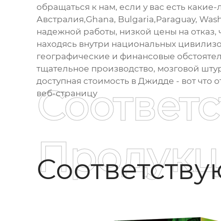
обращаться к нам, если у вас есть какие
Австралия,Ghana, Bulgaria,Paraguay, Wa
надежной работы, низкой цены на отказ,
находясь внутри национальных цивилизо
географические и финансовые обстояте
тщательное производство, мозговой штур
доступная стоимость в Джидде - вот что 
Соответ
веб-страницу
Продукц
Соответств