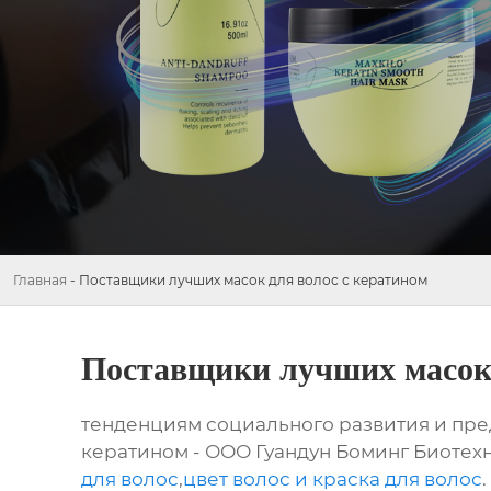
Главная
-
Поставщики лучших масок для волос с кератином
Поставщики лучших масок 
тенденциям социального развития и пре
кератином - ООО Гуандун Боминг Биотех
для волос
,
цвет волос и краска для волос