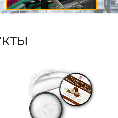
ые
кты