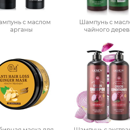
мпунь с маслом
Шампунь с мас
арганы
чайного дерев
бирная маска для
Шампунь с экстра