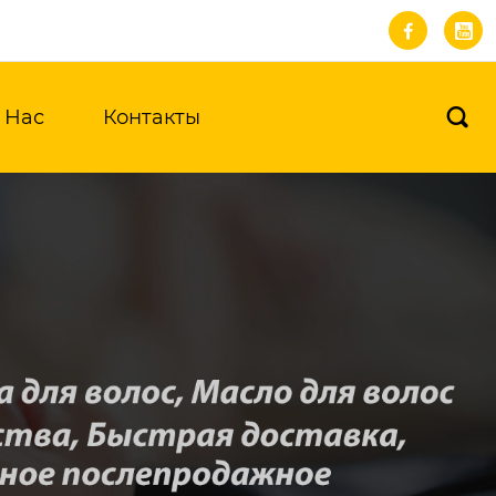


 Нас
Контакты
