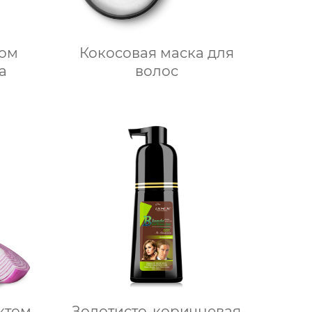
лом
Кокосовая маска для
а
волос
ктом
Золотисто-коричневая