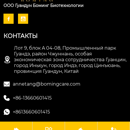
ООО Гуандун Боминг Биотехнологии


КОНТАКТЫ
Лот 9, блок A 04-08, Промышленный парк
Гуандэ, район Чжуннань, особая

экономическая зона сотрудничества Гуанцин,
город Иньхун, город Индэ, город Цинъюань,
провинция Гуандун, Китай

annetang@bomingcare.com

+86-13660601415

+8613660601415