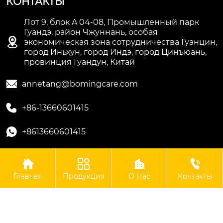
КОНТАКТЫ
Лот 9, блок A 04-08, Промышленный парк
Гуандэ, район Чжуннань, особая

экономическая зона сотрудничества Гуанцин,
город Иньхун, город Индэ, город Цинъюань,
провинция Гуандун, Китай

annetang@bomingcare.com

+86-13660601415

+8613660601415




Авторское право©ООО Гуандун Боминг Биотехнологии
Главная
Продукция
О Нас
Контакты