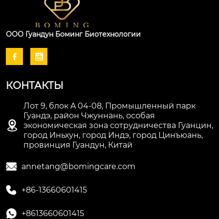
ООО Гуандун Боминг Биотехнологии


КОНТАКТЫ
Лот 9, блок A 04-08, Промышленный парк
Гуандэ, район Чжуннань, особая

экономическая зона сотрудничества Гуанцин,
город Иньхун, город Индэ, город Цинъюань,
провинция Гуандун, Китай

annetang@bomingcare.com

+86-13660601415

+8613660601415