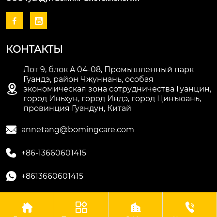


КОНТАКТЫ
Лот 9, блок A 04-08, Промышленный парк
Гуандэ, район Чжуннань, особая

экономическая зона сотрудничества Гуанцин,
город Иньхун, город Индэ, город Цинъюань,
провинция Гуандун, Китай

annetang@bomingcare.com

+86-13660601415

+8613660601415




Авторское право©ООО Гуандун Боминг Биотехнологии