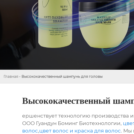
Главная
-
Высококачественный шампунь для головы
Высококачественный шамп
ершенствует технологию производства и 
ООО Гуандун Боминг Биотехнологии,
цве
волос
,
цвет волос и краска для волос
. Мы