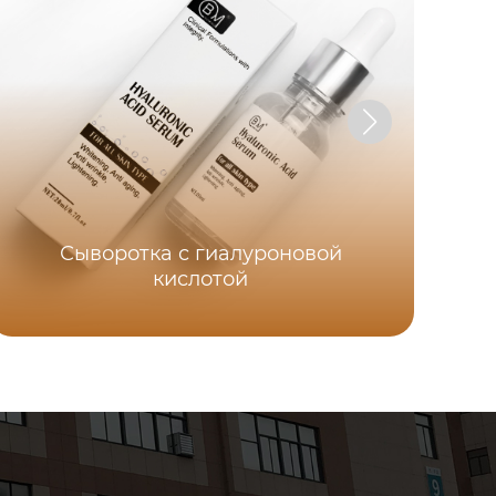
Сыворотка с гиалуроновой
кислотой