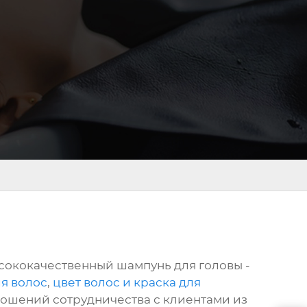
ысококачественный шампунь для головы -
ля волос
,
цвет волос и краска для
ношений сотрудничества с клиентами из