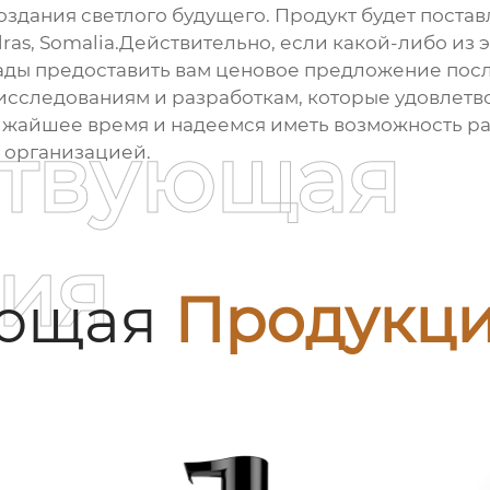
оздания светлого будущего. Продукт будет поставл
ras, Somalia.Действительно, если какой-либо из э
 рады предоставить вам ценовое предложение по
исследованиям и разработкам, которые удовлетв
жайшее время и надеемся иметь возможность раб
ствующая
й организацией.
ия
ующая
Продукц