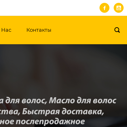


 Нас
Контакты
