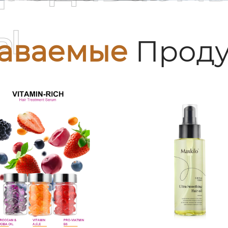
ы
аваемые
Проду