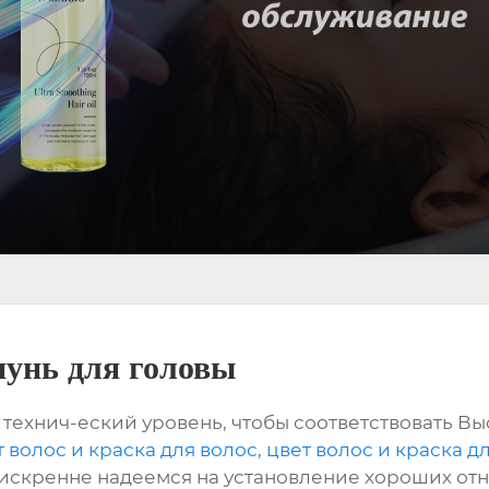
унь для головы
технич-еский уровень, чтобы соответствовать В
т волос и краска для волос
,
цвет волос и краска д
 искренне надеемся на установление хороших от