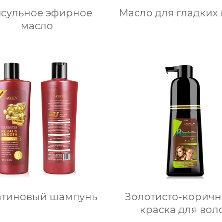
псульное эфирное
Масло для гладких
масло
атиновый шампунь
Золотисто-коричн
краска для вол